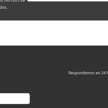
los Hornors de
dos.
Respondemos en 24 