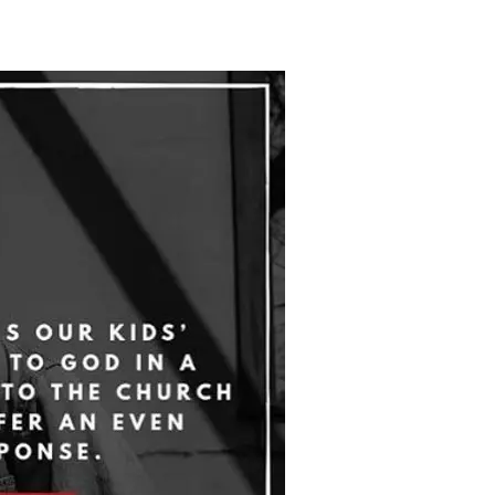
os
Media
Web Testigo
Blog
Contacto/$