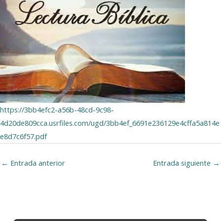
https://3bb4efc2-a56b-48cd-9c98-
4d20de809cca.usrfiles.com/ugd/3bb4ef_6691e236129e4cffa5a814e
e8d7c6f57.pdf
←
Entrada anterior
Entrada siguiente
→