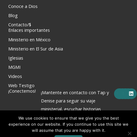
Conoce a Dios
Blog
Contacto/$
Enlaces importantes
Ministerio en México
Ministerio en El Sur de Asia
Iglesias
MGMI
Videos
Web Testigo
F
X
Y
I
L
¡Conectemos!
¡Mantente en contacto con Tap y
a
-
o
n
i
c
t
u
s
n
Denise para seguir su viaje
e
w
t
t
k
ministerial, escuchar historias
b
i
u
a
e
o
t
b
g
d
inspiradoras y apoyar su labor
We use cookies to ensure that we give you the best
o
t
e
r
i
k
e
a
n
experience on our website. If you continue to use this site we
misionera!
r
m
will assume that you are happy with it.