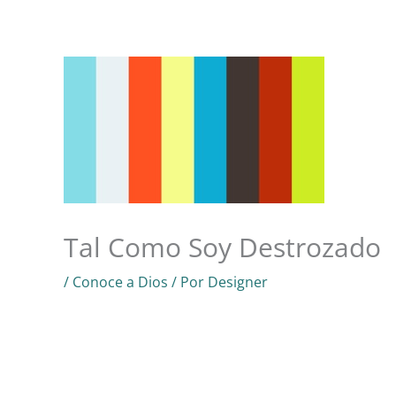
Ir
al
Inicio
Conoce a Dios
Acerca
Ministeri
contenido
Tal Como Soy Destrozado
/
Conoce a Dios
/ Por
Designer