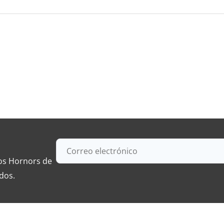
los Hornors de
dos.